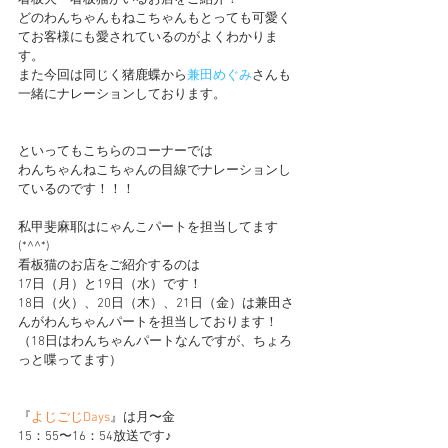
看板犬・看板猫がいるお店をご紹介！
どのわんちゃんもねこちゃんもとっても可愛く
てお客様にも愛されているのがよくわかりま
す。
また今回は同じく猪鹿蝶から
兼田めぐみ
さんも
一緒にナレーションしております。
といってもこちらのコーナーでは
わんちゃんねこちゃんの目線でナレーションし
ているのです！！！
私甲斐麻耶はにゃんこパートを担当してます
(*^^*)
看板猫のお店をご紹介するのは
17日（月）と19日（水）です！
18日（火）、20日（木）、21日（金）は兼田さ
んがわんちゃんパートを担当しております！
（18日はわんちゃんパートなんですが、ちょろ
っと喋ってます）
『
よじごじDays
』は月〜金
15：55〜16：54放送です♪