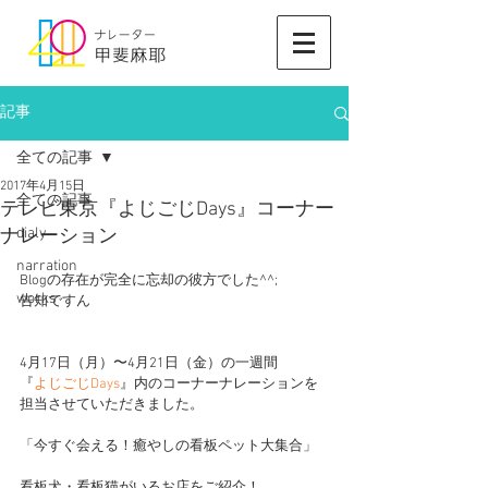
記事
全ての記事
2017年4月15日
全ての記事
テレビ東京『よじごじDays』コーナー
dialy
ナレーション
narration
Blogの存在が完全に忘却の彼方でした^^;
works
告知ですん
4月17日（月）〜4月21日（金）の一週間
『
よじごじDays
』内のコーナーナレーションを
担当させていただきました。
「今すぐ会える！癒やしの看板ペット大集合」