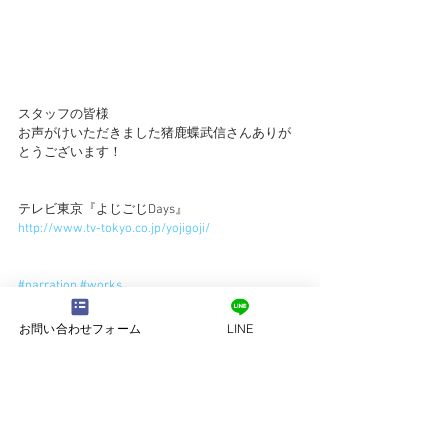
スタッフの皆様
お声がけいただきました猪鹿蝶武信さんありが
とうございます！
テレビ東京『よじごじDays』
http://www.tv-tokyo.co.jp/yojigoji/
#narration
#works
narration
works
お問い合わせフォーム
LINE
すべて表示
最新記事